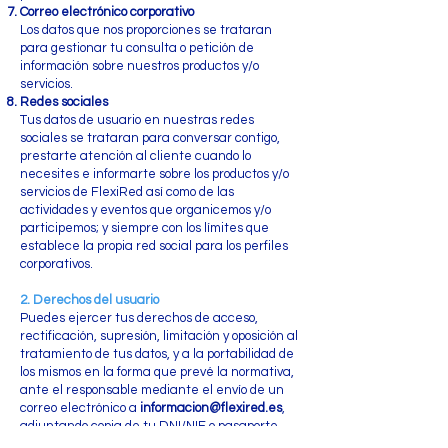
Correo electrónico corporativo
Los datos que nos proporciones se trataran
para gestionar tu consulta o petición de
información sobre nuestros productos y/o
servicios.
Redes sociales
Tus datos de usuario en nuestras redes
sociales se trataran para conversar contigo,
prestarte atención al cliente cuando lo
necesites e informarte sobre los productos y/o
servicios de FlexiRed así como de las
actividades y eventos que organicemos y/o
participemos; y siempre con los límites que
establece la propia red
social para los perfiles
corporativos.
2. Derechos del usuario
Puedes ejercer tus derechos de acceso,
rectificación, supresión, limitación y oposición al
tratamiento de tus datos, y a la portabilidad de
los mismos en la forma que prevé la normativa,
ante el responsable mediante el envío de un
correo electrónico a
informacion@flexired.es
,
adjuntando copia de tu DNI/NIE o pasaporte.
También podrás acudir a la autoridad de control