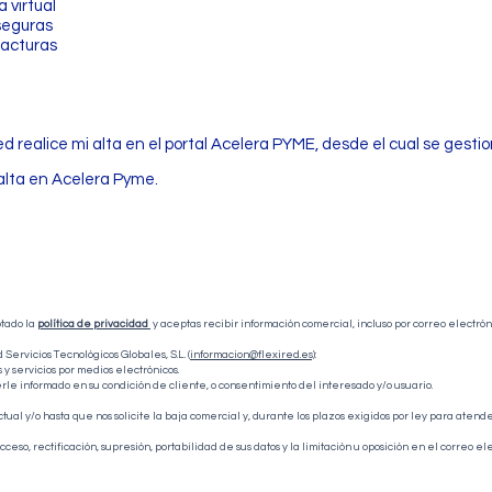
a virtual
r
seguras
i
o
facturas
d realice mi alta en el portal Acelera PYME, desde el cual se gesti
alta en Acelera Pyme.
tado la
política de privacidad
y aceptas recibir información comercial, incluso por correo electrón
Servicios Tecnológicos Globales, S.L. (
informacion@flexired.es)
:
y servicios por medios electrónicos.
e informado en su condición de cliente, o consentimiento del interesado y/o usuario.
l y/o hasta que nos solicite la baja comercial y, durante los plazos exigidos por ley para aten
, rectificación, supresión, portabilidad de sus datos y la limitación u oposición en el correo el