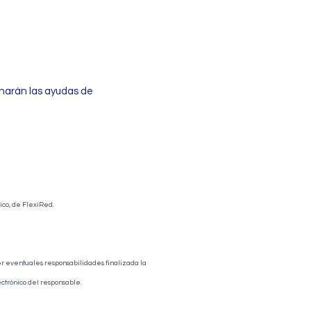
onarán las ayudas de
ico, de FlexiRed.
der eventuales responsabilidades finalizada la
ectrónico del responsable.