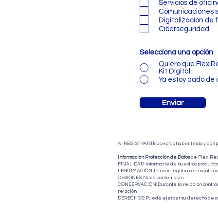
Servicios de oficin
Comunicaciones 
Digitalización de 
Ciberseguridad
Selecciona una opción
Quiero que FlexiRe
Kit Digital.
Ya estoy dado de 
Enviar
Al REGISTRARTE aceptas haber leído y acep
Información Protección de Datos
de FlexiRed 
FINALIDAD: Informarle de nuestros productos 
LEGITIMACIÓN: Interés legítimo en mantenerl
CESIONES: No se contemplan.
CONSERVACIÓN: Durante la relación contractua
relación.
DERECHOS: Puede ejercer su derecho de acceso