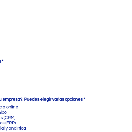
s
*
O
u empresa?. Puedes elegir varias opciones
*
b
cia online
l
nico
i
g
es (CRM)
a
os (ERP)
t
ial y analítica
o